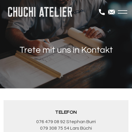
Trete mit uns in Kontakt
TELEFON
076 479 08 92 Stephan Burri
079 308 75 54 Lars Büchi